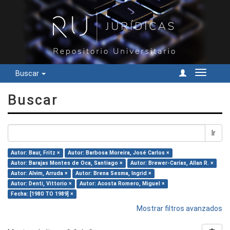
Buscar
Cambiar
navegac
Buscar
Ir
Autor: Baur, Fritz ×
Autor: Barbosa Moreira, José Carlos ×
Autor: Barajas Montes de Oca, Santiago ×
Autor: Brewer-Carías, Allan R. ×
Autor: Alvim, Arruda ×
Autor: Brena Sesma, Ingrid ×
Autor: Denti, Vittorio ×
Autor: Acosta Romero, Miguel ×
Fecha: [1980 TO 1989] ×
Mostrar filtros avanzados