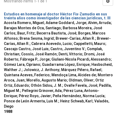
Mostrando ítems 1-1 de 1
Estudios en homenaje al doctor Héctor Fix-Zamudio en sus
treinta años como investigador de las ciencias jurídicas, t. III
Acosta Romero, Miguel; Adame Goddard, Jorge; Alvim, Arruda;
Barajas Montes de Oca, Santiago; Barbosa Moreira, José
Carlos; Baur, Fritz; Becerra Bautista, José; Borges, Marcos
Alfonso; Brena Sesma, Ingrid; Brewer-Carías, Allan R.; Brewer-
Carías, Allan R.; Cabrera Acevedo, Lucio; Cappelletti, Mauro;
Cascajo Castro, José Luis; Castro, Juventino V.; Complak,
Christian; Cossío, José Ramón; Denti, Vittorio; Dromi, José
Roberto; Fábrega P., Jorge; Giuliani-Nicola Picardi, Alessandro;
Gómez Lara, Cipriano; Guadarrama López, Enrique; Hasbscheid,
Walther J.; Jolowicz, J. Anthony; Márquez Piñero, Rafael;
Quintana Aceves, Federico; Mendoça Lima, Alcides de; Montero
Aroca, Juan; Morello, Augusto Mario; Oldman, Oliver; Ortiz
Ortiz, Eduardo; Othón Sidou, J. M.; Ovalle Favela, José; Padilla,
Miguel M.; Pellegrini Grinover, Ada; Pérez Luna, Antonio-
Enrique; Pérez Royo, Javier; Peña Hernández, Norma Lucía;
Ponce de León Armenta, Luis M.; Heinz Schwab, Karl; Valadés,
Diego
1988