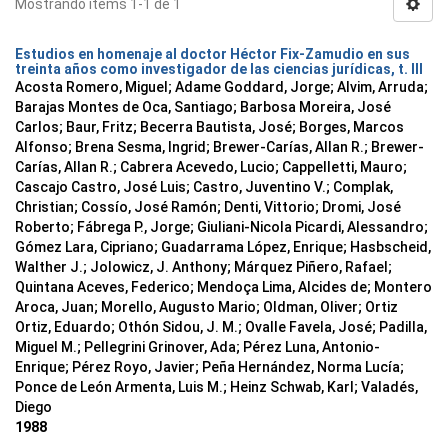
Mostrando ítems 1-1 de 1
Estudios en homenaje al doctor Héctor Fix-Zamudio en sus
treinta años como investigador de las ciencias jurídicas, t. III
Acosta Romero, Miguel; Adame Goddard, Jorge; Alvim, Arruda;
Barajas Montes de Oca, Santiago; Barbosa Moreira, José
Carlos; Baur, Fritz; Becerra Bautista, José; Borges, Marcos
Alfonso; Brena Sesma, Ingrid; Brewer-Carías, Allan R.; Brewer-
Carías, Allan R.; Cabrera Acevedo, Lucio; Cappelletti, Mauro;
Cascajo Castro, José Luis; Castro, Juventino V.; Complak,
Christian; Cossío, José Ramón; Denti, Vittorio; Dromi, José
Roberto; Fábrega P., Jorge; Giuliani-Nicola Picardi, Alessandro;
Gómez Lara, Cipriano; Guadarrama López, Enrique; Hasbscheid,
Walther J.; Jolowicz, J. Anthony; Márquez Piñero, Rafael;
Quintana Aceves, Federico; Mendoça Lima, Alcides de; Montero
Aroca, Juan; Morello, Augusto Mario; Oldman, Oliver; Ortiz
Ortiz, Eduardo; Othón Sidou, J. M.; Ovalle Favela, José; Padilla,
Miguel M.; Pellegrini Grinover, Ada; Pérez Luna, Antonio-
Enrique; Pérez Royo, Javier; Peña Hernández, Norma Lucía;
Ponce de León Armenta, Luis M.; Heinz Schwab, Karl; Valadés,
Diego
1988