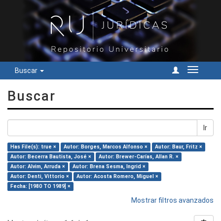
Buscar
Cambiar
navegac
Buscar
Ir
Has File(s): true ×
Autor: Borges, Marcos Alfonso ×
Autor: Baur, Fritz ×
Autor: Becerra Bautista, José ×
Autor: Brewer-Carías, Allan R. ×
Autor: Alvim, Arruda ×
Autor: Brena Sesma, Ingrid ×
Autor: Denti, Vittorio ×
Autor: Acosta Romero, Miguel ×
Fecha: [1980 TO 1989] ×
Mostrar filtros avanzados