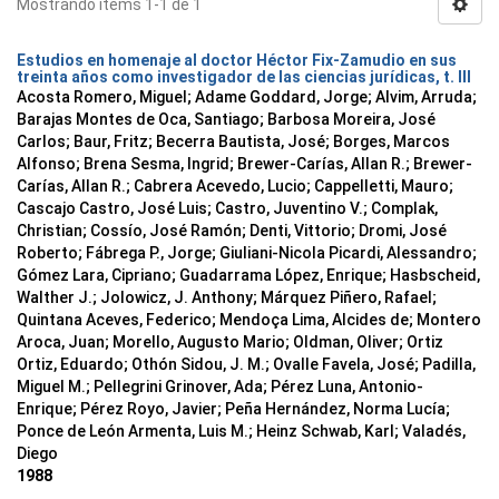
Mostrando ítems 1-1 de 1
Estudios en homenaje al doctor Héctor Fix-Zamudio en sus
treinta años como investigador de las ciencias jurídicas, t. III
Acosta Romero, Miguel; Adame Goddard, Jorge; Alvim, Arruda;
Barajas Montes de Oca, Santiago; Barbosa Moreira, José
Carlos; Baur, Fritz; Becerra Bautista, José; Borges, Marcos
Alfonso; Brena Sesma, Ingrid; Brewer-Carías, Allan R.; Brewer-
Carías, Allan R.; Cabrera Acevedo, Lucio; Cappelletti, Mauro;
Cascajo Castro, José Luis; Castro, Juventino V.; Complak,
Christian; Cossío, José Ramón; Denti, Vittorio; Dromi, José
Roberto; Fábrega P., Jorge; Giuliani-Nicola Picardi, Alessandro;
Gómez Lara, Cipriano; Guadarrama López, Enrique; Hasbscheid,
Walther J.; Jolowicz, J. Anthony; Márquez Piñero, Rafael;
Quintana Aceves, Federico; Mendoça Lima, Alcides de; Montero
Aroca, Juan; Morello, Augusto Mario; Oldman, Oliver; Ortiz
Ortiz, Eduardo; Othón Sidou, J. M.; Ovalle Favela, José; Padilla,
Miguel M.; Pellegrini Grinover, Ada; Pérez Luna, Antonio-
Enrique; Pérez Royo, Javier; Peña Hernández, Norma Lucía;
Ponce de León Armenta, Luis M.; Heinz Schwab, Karl; Valadés,
Diego
1988