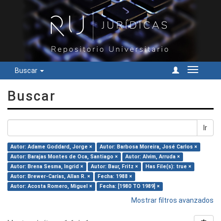
Buscar
Cambiar
navegac
Buscar
Ir
Autor: Adame Goddard, Jorge ×
Autor: Barbosa Moreira, José Carlos ×
Autor: Barajas Montes de Oca, Santiago ×
Autor: Alvim, Arruda ×
Autor: Brena Sesma, Ingrid ×
Autor: Baur, Fritz ×
Has File(s): true ×
Autor: Brewer-Carías, Allan R. ×
Fecha: 1988 ×
Autor: Acosta Romero, Miguel ×
Fecha: [1980 TO 1989] ×
Mostrar filtros avanzados