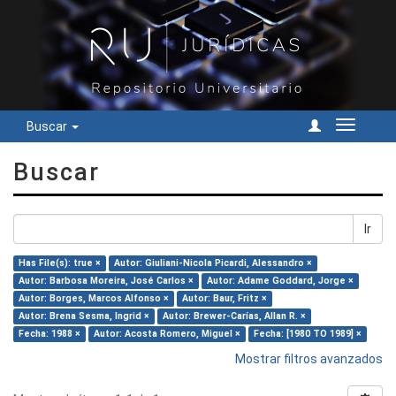
Buscar
Cambiar
navegac
Buscar
Ir
Has File(s): true ×
Autor: Giuliani-Nicola Picardi, Alessandro ×
Autor: Barbosa Moreira, José Carlos ×
Autor: Adame Goddard, Jorge ×
Autor: Borges, Marcos Alfonso ×
Autor: Baur, Fritz ×
Autor: Brena Sesma, Ingrid ×
Autor: Brewer-Carías, Allan R. ×
Fecha: 1988 ×
Autor: Acosta Romero, Miguel ×
Fecha: [1980 TO 1989] ×
Mostrar filtros avanzados