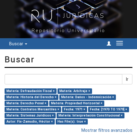
Buscar
Cambiar
navegac
Buscar
Ir
Materia: Defraudación Fiscal ×
Materia: Arbitraje ×
Materia: Historia del Derecho ×
Materia: Dańos - Indemnización ×
Materia: Derecho Penal ×
Materia: Propiedad Horizontal ×
Materia: Contratos Mercantiles ×
Fecha: 1971 ×
Fecha: [1970 TO 1979] ×
Materia: Sistemas Jurídicos ×
Materia: Interpretación Constitucional ×
Autor: Fix-Zamudio, Héctor ×
Has File(s): true ×
Mostrar filtros avanzados