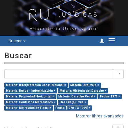
Buscar
Cambiar
navegac
Buscar
Ir
Materia: Interpretación Constitucional ×
Materia: Arbitraje ×
Materia: Dańos - Indemnización ×
Materia: Historia del Derecho ×
Materia: Propiedad Horizontal ×
Materia: Derecho Penal ×
Fecha: 1971 ×
Materia: Contratos Mercantiles ×
Has File(s): true ×
Materia: Defraudación Fiscal ×
Fecha: [1970 TO 1979] ×
Mostrar filtros avanzados