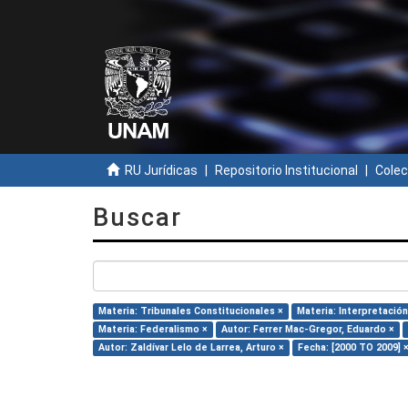
RU Jurídicas
Repositorio Institucional
Colec
Buscar
Materia: Tribunales Constitucionales ×
Materia: Interpretación
Materia: Federalismo ×
Autor: Ferrer Mac-Gregor, Eduardo ×
Autor: Zaldívar Lelo de Larrea, Arturo ×
Fecha: [2000 TO 2009] 