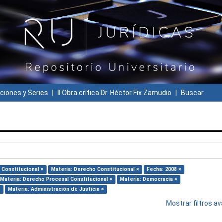
ciones y Series
II Obra crítica Dr. Héctor Fix Zamudio
Buscar
 Constitucional ×
Materia: Derecho Constitucional ×
Fecha: 2008 ×
Materia: Derecho Procesal Constitucional ×
Materia: Democracia ×
×
Materia: Administración de Justicia ×
Mostrar filtros 