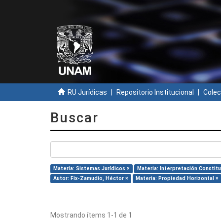
RU Jurídicas
Repositorio Institucional
Colec
Buscar
Materia: Sistemas Jurídicos ×
Materia: Interpretación Constitu
Autor: Fix-Zamudio, Héctor ×
Materia: Propiedad Horizontal ×
Mostrando ítems 1-1 de 1