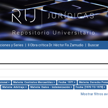
ciones y Series
II Obra crítica Dr. Héctor Fix Zamudio
Buscar
cional ×
Materia: Contratos Mercantiles ×
Fecha: 1971 ×
Materia: Derecho Pena
Materia: Arbitraje ×
Materia: Dańos - Indemnización ×
Fecha: [1970 TO 1979] ×
Mostrar filtros 