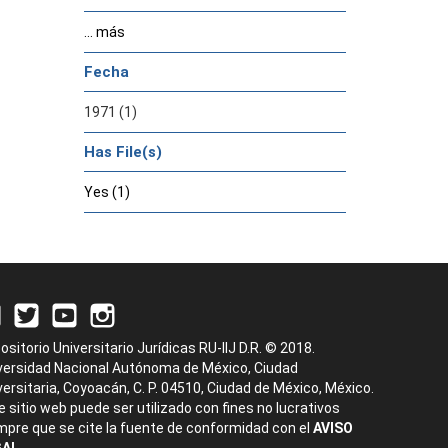
... más
Fecha
1971 (1)
Has File(s)
Yes (1)
ositorio Universitario Jurídicas RU-IIJ D.R. © 2018.
versidad Nacional Autónoma de México, Ciudad
versitaria, Coyoacán, C. P. 04510, Ciudad de México, México.
e sitio web puede ser utilizado con fines no lucrativos
mpre que se cite la fuente de conformidad con el
AVISO