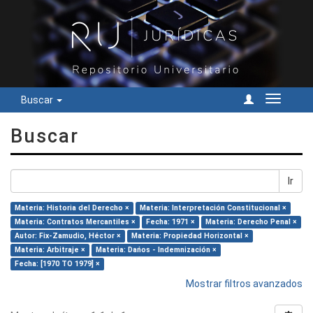
Buscar
Cambiar
navegac
Buscar
Ir
Materia: Historia del Derecho ×
Materia: Interpretación Constitucional ×
Materia: Contratos Mercantiles ×
Fecha: 1971 ×
Materia: Derecho Penal ×
Autor: Fix-Zamudio, Héctor ×
Materia: Propiedad Horizontal ×
Materia: Arbitraje ×
Materia: Dańos - Indemnización ×
Fecha: [1970 TO 1979] ×
Mostrar filtros avanzados