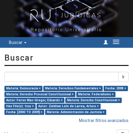
Buscar
Cambiar
navegac
Buscar
Ir
Materia: Democracia ×
Materia: Derechos Fundamentales ×
Fecha: 2008 ×
Materia: Derecho Procesal Constitucional ×
Materia: Federalismo ×
Autor: Ferrer Mac-Gregor, Eduardo ×
Materia: Derecho Constitucional ×
Has File(s): true ×
Autor: Zaldívar Lelo de Larrea, Arturo ×
Fecha: [2000 TO 2009] ×
Materia: Administración de Justicia ×
Mostrar filtros avanzados