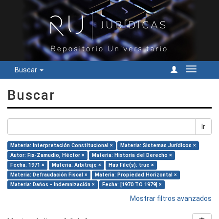
Buscar
Cambiar
navegac
Buscar
Ir
Materia: Interpretación Constitucional ×
Materia: Sistemas Jurídicos ×
Autor: Fix-Zamudio, Héctor ×
Materia: Historia del Derecho ×
Fecha: 1971 ×
Materia: Arbitraje ×
Has File(s): true ×
Materia: Defraudación Fiscal ×
Materia: Propiedad Horizontal ×
Materia: Dańos - Indemnización ×
Fecha: [1970 TO 1979] ×
Mostrar filtros avanzados