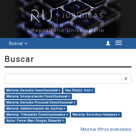
Buscar
Cambiar
navegac
Buscar
Ir
Materia: Derecho Constitucional ×
Has File(s): true ×
Materia: Interpretación Constitucional ×
Materia: Derecho Procesal Constitucional ×
Materia: Administración de Justicia ×
Materia: Tribunales Constitucionales ×
Materia: Derechos Humanos ×
Autor: Ferrer Mac-Gregor, Eduardo ×
Mostrar filtros avanzados