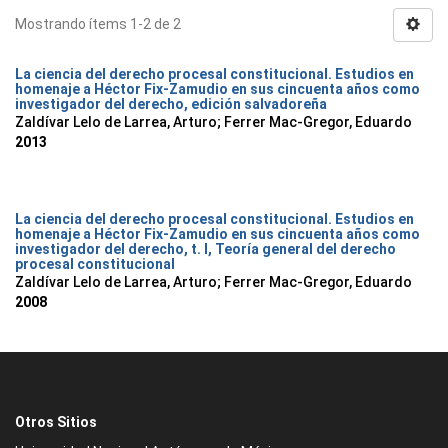
Mostrando ítems 1-2 de 2
La ciencia del derecho procesal constitucional. Estudios en
homenaje a Héctor Fix-Zamudio en sus cincuenta años como
investigador del derecho, edición salvadoreña
Zaldívar Lelo de Larrea, Arturo; Ferrer Mac-Gregor, Eduardo
2013
La ciencia del derecho procesal constitucional. Estudios en
homenaje a Héctor Fix-Zamudio en sus cincuenta años como
investigador del derecho, t. I, Teoría general del derecho
procesal constitucional
Zaldívar Lelo de Larrea, Arturo; Ferrer Mac-Gregor, Eduardo
2008
Otros Sitios