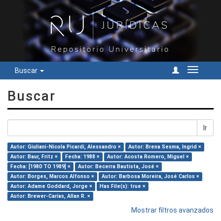
Buscar
Cambiar
navegac
Buscar
Ir
Autor: Giuliani-Nicola Picardi, Alessandro ×
Autor: Brena Sesma, Ingrid ×
Autor: Baur, Fritz ×
Fecha: 1988 ×
Autor: Acosta Romero, Miguel ×
Fecha: [1980 TO 1989] ×
Autor: Becerra Bautista, José ×
Autor: Borges, Marcos Alfonso ×
Autor: Barbosa Moreira, José Carlos ×
Autor: Adame Goddard, Jorge ×
Has File(s): true ×
Autor: Brewer-Carías, Allan R. ×
Mostrar filtros avanzados