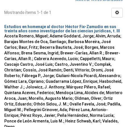
Mostrando ítems 1-1 de 1
Estudios en homenaje al doctor Héctor Fix-Zamudio en sus
treinta años como investigador de las ciencias jurídicas, t. III
Acosta Romero, Miguel; Adame Goddard, Jorge; Alvim, Arruda;
Barajas Montes de Oca, Santiago; Barbosa Moreira, José
Carlos; Baur, Fritz; Becerra Bautista, José; Borges, Marcos
Alfonso; Brena Sesma, Ingrid; Brewer-Carías, Allan R.; Brewer-
Carías, Allan R.; Cabrera Acevedo, Lucio; Cappelletti, Mauro;
Cascajo Castro, José Luis; Castro, Juventino V.; Complak,
Christian; Cossío, José Ramón; Denti, Vittorio; Dromi, José
Roberto; Fábrega P., Jorge; Giuliani-Nicola Picardi, Alessandro;
Gómez Lara, Cipriano; Guadarrama López, Enrique; Hasbscheid,
Walther J.; Jolowicz, J. Anthony; Márquez Piñero, Rafael;
Quintana Aceves, Federico; Mendoça Lima, Alcides de; Montero
Aroca, Juan; Morello, Augusto Mario; Oldman, Oliver; Ortiz
Ortiz, Eduardo; Othón Sidou, J. M.; Ovalle Favela, José; Padilla,
Miguel M.; Pellegrini Grinover, Ada; Pérez Luna, Antonio-
Enrique; Pérez Royo, Javier; Peña Hernández, Norma Lucía;
Ponce de León Armenta, Luis M.; Heinz Schwab, Karl; Valadés,
Diego