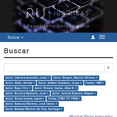
Buscar
Cambiar
navegac
Buscar
Ir
Autor: Cabrera Acevedo, Lucio ×
Autor: Borges, Marcos Alfonso ×
Autor: Alvim, Arruda ×
Autor: Adame Goddard, Jorge ×
Fecha: 1988 ×
Autor: Baur, Fritz ×
Autor: Brewer-Carías, Allan R. ×
Autor: Becerra Bautista, José ×
Autor: Acosta Romero, Miguel ×
Autor: Brena Sesma, Ingrid ×
Fecha: [1980 TO 1989] ×
Autor: Barbosa Moreira, José Carlos ×
Autor: Barajas Montes de Oca, Santiago ×
Mostrar filtros avanzados