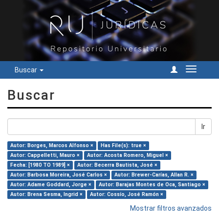
Buscar
Cambiar
navegac
Buscar
Ir
Autor: Borges, Marcos Alfonso ×
Has File(s): true ×
Autor: Cappelletti, Mauro ×
Autor: Acosta Romero, Miguel ×
Fecha: [1980 TO 1989] ×
Autor: Becerra Bautista, José ×
Autor: Barbosa Moreira, José Carlos ×
Autor: Brewer-Carías, Allan R. ×
Autor: Adame Goddard, Jorge ×
Autor: Barajas Montes de Oca, Santiago ×
Autor: Brena Sesma, Ingrid ×
Autor: Cossío, José Ramón ×
Mostrar filtros avanzados