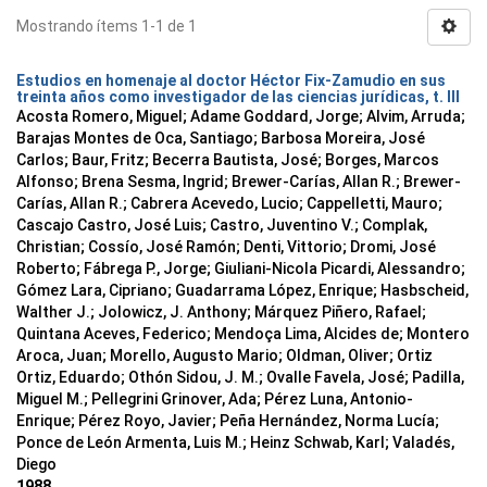
Mostrando ítems 1-1 de 1
Estudios en homenaje al doctor Héctor Fix-Zamudio en sus
treinta años como investigador de las ciencias jurídicas, t. III
Acosta Romero, Miguel; Adame Goddard, Jorge; Alvim, Arruda;
Barajas Montes de Oca, Santiago; Barbosa Moreira, José
Carlos; Baur, Fritz; Becerra Bautista, José; Borges, Marcos
Alfonso; Brena Sesma, Ingrid; Brewer-Carías, Allan R.; Brewer-
Carías, Allan R.; Cabrera Acevedo, Lucio; Cappelletti, Mauro;
Cascajo Castro, José Luis; Castro, Juventino V.; Complak,
Christian; Cossío, José Ramón; Denti, Vittorio; Dromi, José
Roberto; Fábrega P., Jorge; Giuliani-Nicola Picardi, Alessandro;
Gómez Lara, Cipriano; Guadarrama López, Enrique; Hasbscheid,
Walther J.; Jolowicz, J. Anthony; Márquez Piñero, Rafael;
Quintana Aceves, Federico; Mendoça Lima, Alcides de; Montero
Aroca, Juan; Morello, Augusto Mario; Oldman, Oliver; Ortiz
Ortiz, Eduardo; Othón Sidou, J. M.; Ovalle Favela, José; Padilla,
Miguel M.; Pellegrini Grinover, Ada; Pérez Luna, Antonio-
Enrique; Pérez Royo, Javier; Peña Hernández, Norma Lucía;
Ponce de León Armenta, Luis M.; Heinz Schwab, Karl; Valadés,
Diego
1988