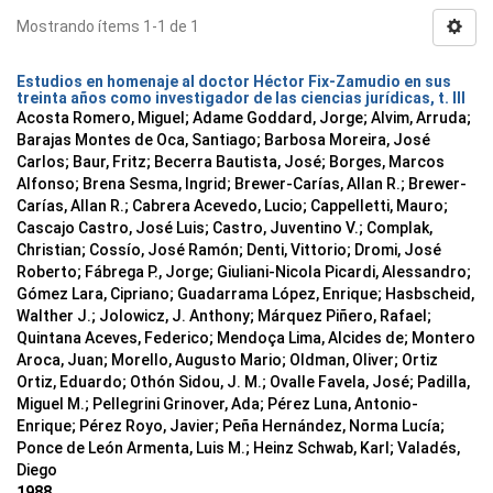
Mostrando ítems 1-1 de 1
Estudios en homenaje al doctor Héctor Fix-Zamudio en sus
treinta años como investigador de las ciencias jurídicas, t. III
Acosta Romero, Miguel; Adame Goddard, Jorge; Alvim, Arruda;
Barajas Montes de Oca, Santiago; Barbosa Moreira, José
Carlos; Baur, Fritz; Becerra Bautista, José; Borges, Marcos
Alfonso; Brena Sesma, Ingrid; Brewer-Carías, Allan R.; Brewer-
Carías, Allan R.; Cabrera Acevedo, Lucio; Cappelletti, Mauro;
Cascajo Castro, José Luis; Castro, Juventino V.; Complak,
Christian; Cossío, José Ramón; Denti, Vittorio; Dromi, José
Roberto; Fábrega P., Jorge; Giuliani-Nicola Picardi, Alessandro;
Gómez Lara, Cipriano; Guadarrama López, Enrique; Hasbscheid,
Walther J.; Jolowicz, J. Anthony; Márquez Piñero, Rafael;
Quintana Aceves, Federico; Mendoça Lima, Alcides de; Montero
Aroca, Juan; Morello, Augusto Mario; Oldman, Oliver; Ortiz
Ortiz, Eduardo; Othón Sidou, J. M.; Ovalle Favela, José; Padilla,
Miguel M.; Pellegrini Grinover, Ada; Pérez Luna, Antonio-
Enrique; Pérez Royo, Javier; Peña Hernández, Norma Lucía;
Ponce de León Armenta, Luis M.; Heinz Schwab, Karl; Valadés,
Diego
1988