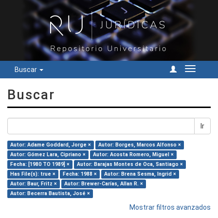
Buscar
Cambiar
navegac
Buscar
Ir
Autor: Adame Goddard, Jorge ×
Autor: Borges, Marcos Alfonso ×
Autor: Gómez Lara, Cipriano ×
Autor: Acosta Romero, Miguel ×
Fecha: [1980 TO 1989] ×
Autor: Barajas Montes de Oca, Santiago ×
Has File(s): true ×
Fecha: 1988 ×
Autor: Brena Sesma, Ingrid ×
Autor: Baur, Fritz ×
Autor: Brewer-Carías, Allan R. ×
Autor: Becerra Bautista, José ×
Mostrar filtros avanzados