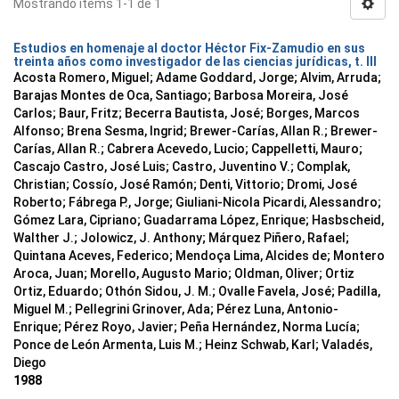
Mostrando ítems 1-1 de 1
Estudios en homenaje al doctor Héctor Fix-Zamudio en sus
treinta años como investigador de las ciencias jurídicas, t. III
Acosta Romero, Miguel; Adame Goddard, Jorge; Alvim, Arruda;
Barajas Montes de Oca, Santiago; Barbosa Moreira, José
Carlos; Baur, Fritz; Becerra Bautista, José; Borges, Marcos
Alfonso; Brena Sesma, Ingrid; Brewer-Carías, Allan R.; Brewer-
Carías, Allan R.; Cabrera Acevedo, Lucio; Cappelletti, Mauro;
Cascajo Castro, José Luis; Castro, Juventino V.; Complak,
Christian; Cossío, José Ramón; Denti, Vittorio; Dromi, José
Roberto; Fábrega P., Jorge; Giuliani-Nicola Picardi, Alessandro;
Gómez Lara, Cipriano; Guadarrama López, Enrique; Hasbscheid,
Walther J.; Jolowicz, J. Anthony; Márquez Piñero, Rafael;
Quintana Aceves, Federico; Mendoça Lima, Alcides de; Montero
Aroca, Juan; Morello, Augusto Mario; Oldman, Oliver; Ortiz
Ortiz, Eduardo; Othón Sidou, J. M.; Ovalle Favela, José; Padilla,
Miguel M.; Pellegrini Grinover, Ada; Pérez Luna, Antonio-
Enrique; Pérez Royo, Javier; Peña Hernández, Norma Lucía;
Ponce de León Armenta, Luis M.; Heinz Schwab, Karl; Valadés,
Diego
1988