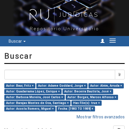
Buscar
Cambiar
navegac
Buscar
Ir
Autor: Baur, Fritz ×
Autor: Adame Goddard, Jorge ×
Autor: Alvim, Arruda ×
Autor: Guadarrama López, Enrique ×
Autor: Becerra Bautista, José ×
Autor: Barbosa Moreira, José Carlos ×
Autor: Borges, Marcos Alfonso ×
Autor: Barajas Montes de Oca, Santiago ×
Has File(s): true ×
Autor: Acosta Romero, Miguel ×
Fecha: [1980 TO 1989] ×
Mostrar filtros avanzados