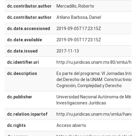
dc.contributor.author
Mercadillo, Roberto
dc.contributor.author
Atilano Barbosa, Daniel
dc.date.accessioned
2019-09-05T17:23:15Z
dc.date.available
2019-09-05T17:23:15Z
dc.date.issued
2017-11-13
dc.identifier.uri
http://ru.juridicas.unam.mx:80/xmlui/h
dc.description
Es parte del programa: VI Jornadas Inter
del Derecho de la UNAM. Constructivismo
Cognición, Complejidad y Derecho
dc.publisher
Universidad Nacional Autónoma de México
Investigaciones Jurídicas
dc.relation.ispartof
http://ru.juridicas.unam.mx/xmlui/han
dc.rights
Acceso abierto