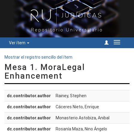
Ver ítem
Cambiar
navegac
Mostrar el registro sencillo del ítem
Mesa 1. MoraLegal
Enhancement
dc.contributor.author
Rainey, Stephen
dc.contributor.author
Cáceres Nieto, Enrique
dc.contributor.author
Monasterio Astobiza, Anibal
dc.contributor.author
Rosanía Maza, Nino Ángelo