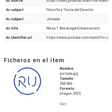
dc.source
https://video.juridicas.unam.mx/video
dc.subject
Filosofía y Teoría del Derecho
dc.subject
Jornada
dc.title
Mesa 1. MoraLegal Enhancement
dc.identifier.url
https://www.youtube.com/watch?v=JD
Ficheros en el ítem
Nombre:
portada.jpg
Tamaño:
288.8Kb
Formato:
imagen JPEG
Ver/