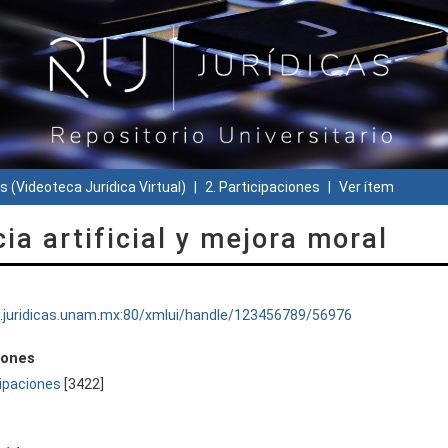
s (Videoteca Jurídica Virtual)
2. Participaciones
Ver ítem
cia artificial y mejora moral
ru.juridicas.unam.mx:80/xmlui/handle/123456789/56976
iones
cipaciones
[3422]