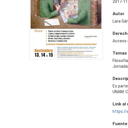
2017-11
Autor
Lara Sá
Derech
Acceso 
Temas
Filosofí
Jornada
Descri
Es parte
UNAM. C
Link al
https:/
Fuente