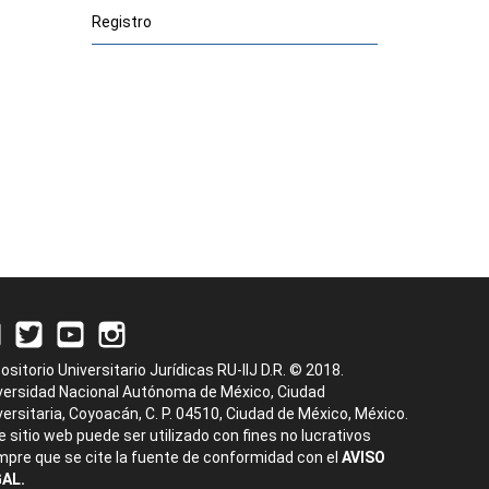
Registro
ositorio Universitario Jurídicas RU-IIJ D.R. © 2018.
versidad Nacional Autónoma de México, Ciudad
versitaria, Coyoacán, C. P. 04510, Ciudad de México, México.
e sitio web puede ser utilizado con fines no lucrativos
mpre que se cite la fuente de conformidad con el
AVISO
AL.