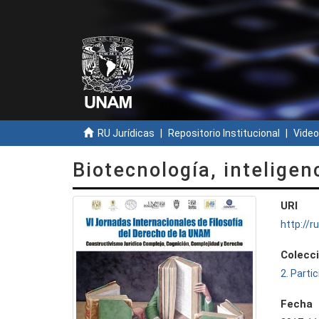
RU Jurídicas
Repositorio Institucional
Video
Biotecnología, inteligen
URI
http://
Colecc
2. Parti
Fecha