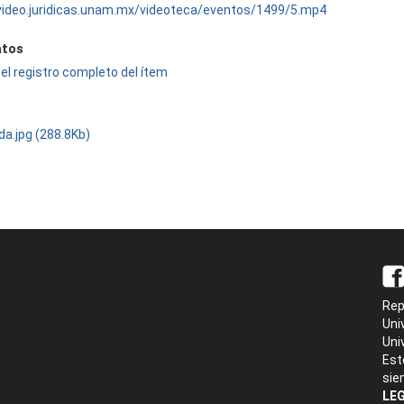
/video.juridicas.unam.mx/videoteca/eventos/1499/5.mp4
tos
el registro completo del ítem
da.jpg (288.8Kb)
Rep
Uni
Uni
Est
sie
LEG