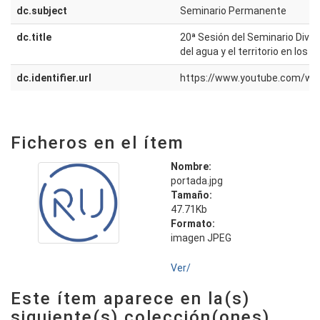
dc.subject
Seminario Permanente
dc.title
20ª Sesión del Seminario Diver
del agua y el territorio en los
dc.identifier.url
https://www.youtube.com/wa
Ficheros en el ítem
Nombre:
portada.jpg
Tamaño:
47.71Kb
Formato:
imagen JPEG
Ver/
Este ítem aparece en la(s)
siguiente(s) colección(ones)