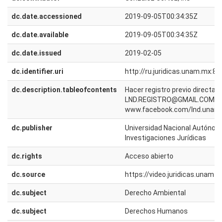
dc.date.accessioned
2019-09-05T00:34:35Z
dc.date.available
2019-09-05T00:34:35Z
dc.date.issued
2019-02-05
dc.identifier.uri
http://ru.juridicas.unam.mx:
dc.description.tableofcontents
Hacer registro previo directa
LND.REGISTRO@GMAIL.COM Habr
www.facebook.com/lnd.unam
dc.publisher
Universidad Nacional Autónoma
Investigaciones Jurídicas
dc.rights
Acceso abierto
dc.source
https://video.juridicas.unam
dc.subject
Derecho Ambiental
dc.subject
Derechos Humanos