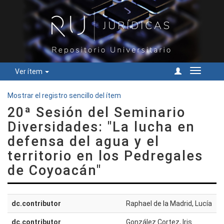
Ver ítem
Cambiar
navegac
Mostrar el registro sencillo del ítem
20ª Sesión del Seminario
Diversidades: "La lucha en
defensa del agua y el
territorio en los Pedregales
de Coyoacán"
dc.contributor
Raphael de la Madrid, Lucía
dc.contributor
González Cortez, Iris