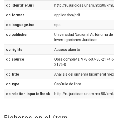
dc.identifier.uri
http://ru.juridicas.unam.mx:80/xmlu
dc.format
application/pdf
dc.language.iso
spa
dc.publisher
Universidad Nacional Autónoma de Méx
Investigaciones Jurídicas
dc.rights
Acceso abierto
dc.source
Obra completa: 978-607-30-2174-6 <b
2176-0
dc.title
Análisis del sistema bicameral mexic
dc.type
Capítulo de libro
dc.relation.ispartofbook
http://ru.juridicas.unam.mx:80/xmlu
Ficheros en el ítem