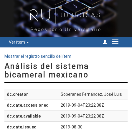
Ver ítem
Cambiar
navegac
Mostrar el registro sencillo del ítem
Análisis del sistema
bicameral mexicano
dc.creator
Soberanes Fernández, José Luis
dc.date.accessioned
2019-09-04T23:22:38Z
dc.date.available
2019-09-04T23:22:38Z
dc.date.issued
2019-08-30