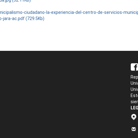
da.jpg (52.11Kb)
nicipalismo-ciudadano-la-experiencia-del-centro-de-servicios-munici
o-jara-ac.pdf (729.5Kb)
Rep
Uni
Uni
Est
sie
LEG