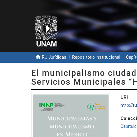
RU Jurídicas
Repositorio Institucional
Capít
El municipalismo ciudad
Servicios Municipales “H
URI
http://
Colecc
Capítulo