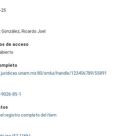
-25
 González, Ricardo Joel
os de acceso
abierto
completo
ru.juridicas.unam.mx:80/xmlui/handle/123456789/55891
-9026-85-1
tos
el registro completo del ítem