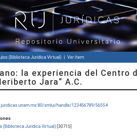
ulos (Biblioteca Jurídica Virtual)
Ver ítem
ano: la experiencia del Centro 
eriberto Jara” A.C.
ru.juridicas.unam.mx:80/xmlui/handle/123456789/56554
iones
s (Biblioteca Jurídica Virtual)
[30715]