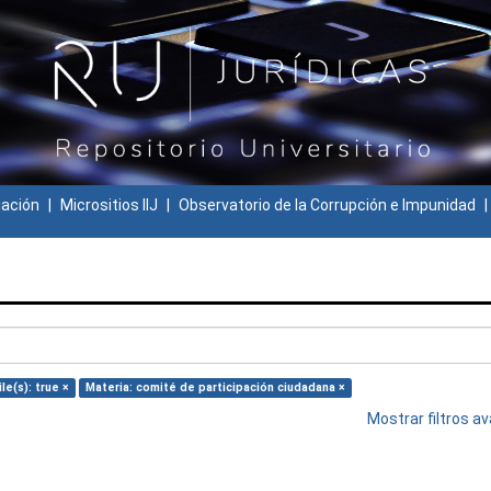
gación
Micrositios IIJ
Observatorio de la Corrupción e Impunidad
le(s): true ×
Materia: comité de participación ciudadana ×
Mostrar filtros 