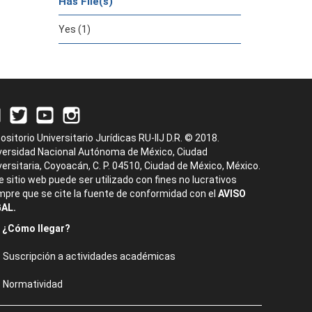
Has File(s)
Yes (1)
ositorio Universitario Jurídicas RU-IIJ D.R. © 2018.
versidad Nacional Autónoma de México, Ciudad
versitaria, Coyoacán, C. P. 04510, Ciudad de México, México.
e sitio web puede ser utilizado con fines no lucrativos
mpre que se cite la fuente de conformidad con el
AVISO
AL.
¿Cómo llegar?
Suscripción a actividades académicas
Normatividad