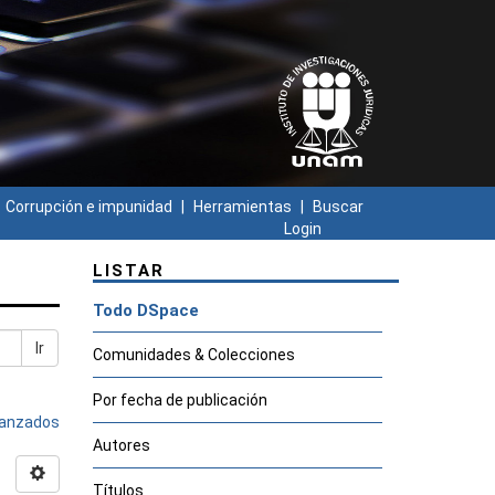
Corrupción e impunidad
Herramientas
Buscar
Login
LISTAR
Todo DSpace
Ir
Comunidades & Colecciones
Por fecha de publicación
avanzados
Autores
Títulos