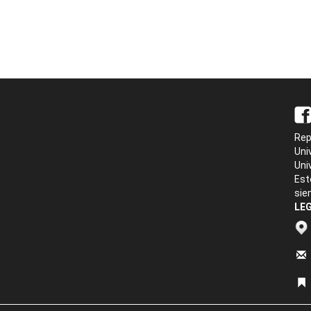
Rep
Uni
Uni
Est
sie
LEG