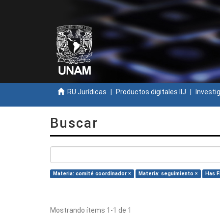
RU Jurídicas
Productos digitales IIJ
Investi
Buscar
Materia: comité coordinador ×
Materia: seguimiento ×
Has Fi
Mostrando ítems 1-1 de 1