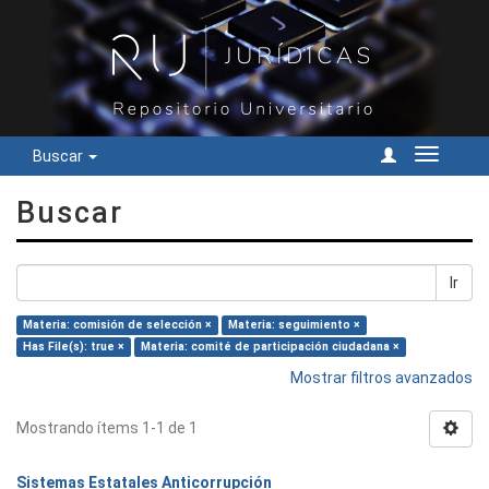
Buscar
Cambiar
navegac
Buscar
Ir
Materia: comisión de selección ×
Materia: seguimiento ×
Has File(s): true ×
Materia: comité de participación ciudadana ×
Mostrar filtros avanzados
Mostrando ítems 1-1 de 1
Sistemas Estatales Anticorrupción