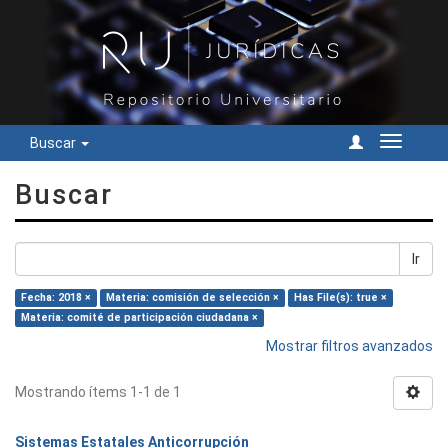
Buscar
Cambiar
navegac
Buscar
Ir
Fecha: 2018 ×
Materia: comisión de selección ×
Has File(s): true ×
Materia: comité de participación ciudadana ×
Mostrar filtros avanzados
Mostrando ítems 1-1 de 1
Sistemas Estatales Anticorrupción