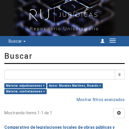
Buscar
Cambiar
navegac
Buscar
Ir
Materia: adjudicaciones ×
Autor: Morales Martínez, Ricardo ×
Materia: contrataciones ×
Mostrar filtros avanzados
Mostrando ítems 1-1 de 1
Comparativo de legislaciones locales de obras públicas y