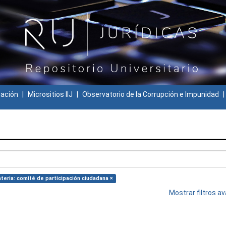
gación
Micrositios IIJ
Observatorio de la Corrupción e Impunidad
teria: comité de participación ciudadana ×
Mostrar filtros 