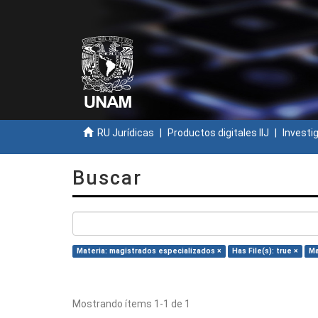
RU Jurídicas
Productos digitales IIJ
Investi
Buscar
Materia: magistrados especializados ×
Has File(s): true ×
Ma
Mostrando ítems 1-1 de 1