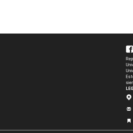
Rep
Uni
Uni
Est
sie
LEG