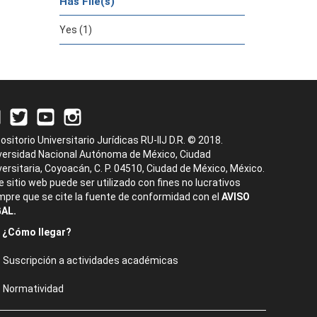
Has File(s)
Yes (1)
ositorio Universitario Jurídicas RU-IIJ D.R. © 2018.
versidad Nacional Autónoma de México, Ciudad
versitaria, Coyoacán, C. P. 04510, Ciudad de México, México.
e sitio web puede ser utilizado con fines no lucrativos
mpre que se cite la fuente de conformidad con el
AVISO
AL.
¿Cómo llegar?
Suscripción a actividades académicas
Normatividad