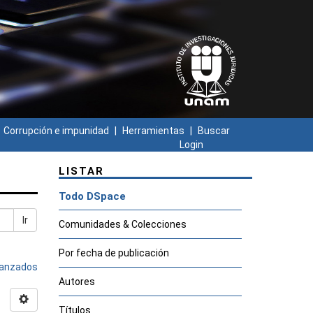
Corrupción e impunidad
Herramientas
Buscar
Login
LISTAR
Todo DSpace
Ir
Comunidades & Colecciones
Por fecha de publicación
avanzados
Autores
Títulos