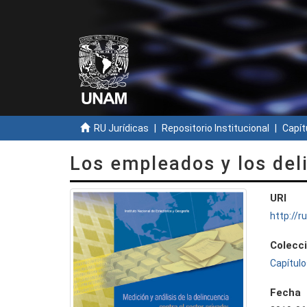
RU Jurídicas
Repositorio Institucional
Capít
Los empleados y los deli
URI
http://
Colecc
Capítulo
Fecha