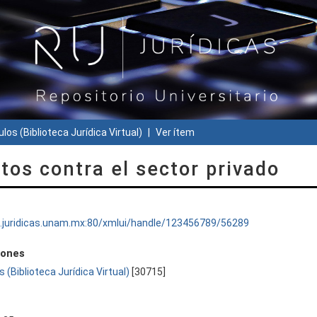
ulos (Biblioteca Jurídica Virtual)
Ver ítem
tos contra el sector privado
ru.juridicas.unam.mx:80/xmlui/handle/123456789/56289
iones
s (Biblioteca Jurídica Virtual)
[30715]