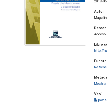
2019-06
Autor
Mugellini
Derech
Acceso 
Libro 
http://
Fuente
No tiene
Metada
Mostrar 
Ver/
porta