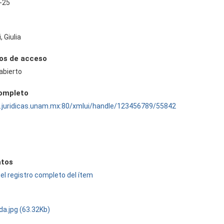
-25
, Giulia
os de acceso
abierto
completo
ru.juridicas.unam.mx:80/xmlui/handle/123456789/55842
tos
el registro completo del ítem
da.jpg (63.32Kb)