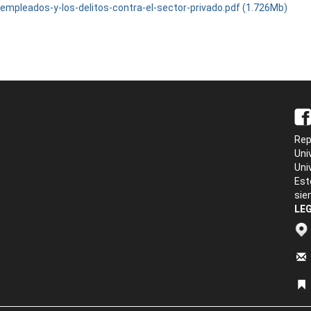
-empleados-y-los-delitos-contra-el-sector-privado.pdf (1.726Mb)
Rep
Uni
Uni
Est
sie
LEG