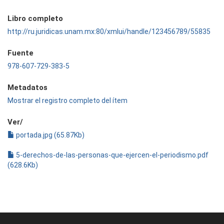
Libro completo
http://ru.juridicas.unam.mx:80/xmlui/handle/123456789/55835
Fuente
978-607-729-383-5
Metadatos
Mostrar el registro completo del ítem
Ver/
portada.jpg (65.87Kb)
5-derechos-de-las-personas-que-ejercen-el-periodismo.pdf
(628.6Kb)