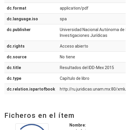
dc.format
application/pdf
dc.language.iso
spa
dc.publisher
Universidad Nacional Autónoma de Méx
Investigaciones Jurídicas
dc.rights
Acceso abierto
dc.source
No tiene
dc.title
Resultados del IDD-Mex 2015
dc.type
Capítulo de libro
dc.relation.ispartofbook
http://ru.juridicas.unam.mx:80/xmlu
Ficheros en el ítem
Nombre: