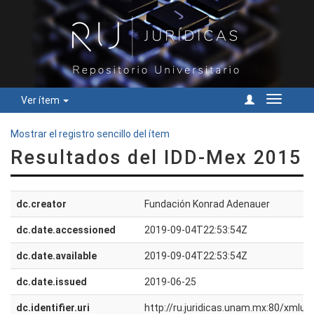
Ver ítem
Cambiar
navegac
Mostrar el registro sencillo del ítem
Resultados del IDD-Mex 2015
dc.creator
Fundación Konrad Adenauer
dc.date.accessioned
2019-09-04T22:53:54Z
dc.date.available
2019-09-04T22:53:54Z
dc.date.issued
2019-06-25
dc.identifier.uri
http://ru.juridicas.unam.mx:80/xmlu