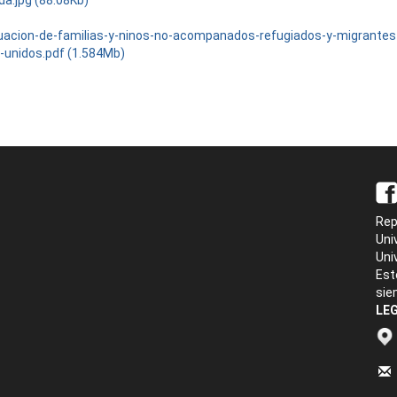
da.jpg (88.08Kb)
tuacion-de-familias-y-ninos-no-acompanados-refugiados-y-migrantes
-unidos.pdf (1.584Mb)
Rep
Uni
Uni
Est
sie
LEG