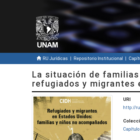
RU Jurídicas
Repositorio Institucional
Capít
La situación de familia
refugiados y migrantes 
URI
http://
Colecc
Capítulo