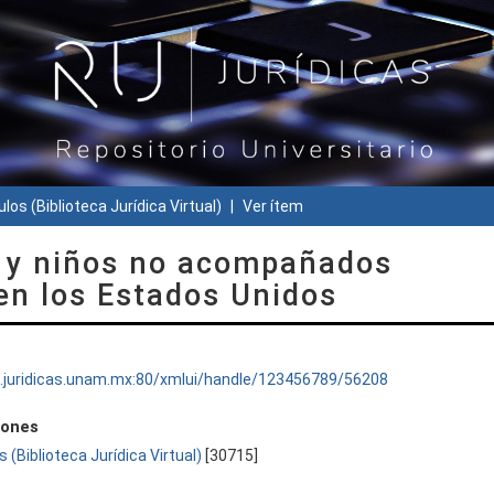
ulos (Biblioteca Jurídica Virtual)
Ver ítem
s y niños no acompañados
en los Estados Unidos
ru.juridicas.unam.mx:80/xmlui/handle/123456789/56208
iones
s (Biblioteca Jurídica Virtual)
[30715]