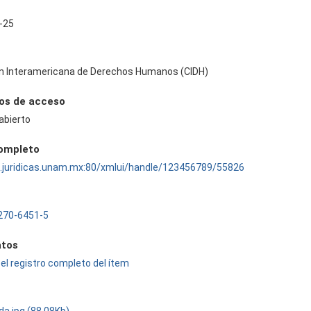
-25
n Interamericana de Derechos Humanos (CIDH)
os de acceso
abierto
completo
ru.juridicas.unam.mx:80/xmlui/handle/123456789/55826
270-6451-5
tos
el registro completo del ítem