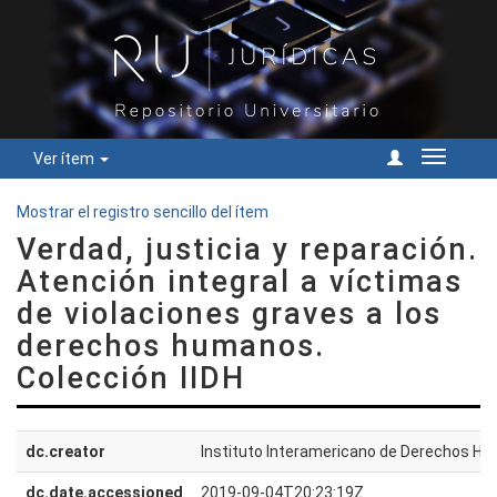
Ver ítem
Cambiar
navegac
Mostrar el registro sencillo del ítem
Verdad, justicia y reparación.
Atención integral a víctimas
de violaciones graves a los
derechos humanos.
Colección IIDH
dc.creator
Instituto Interamericano de Derechos H
dc.date.accessioned
2019-09-04T20:23:19Z