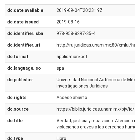
dc.date.available
2019-09-04T20:23:19Z
dc.date.issued
2019-08-16
dc.identifier.isbn
978-958-8297-35-4
dc.identifier.uri
http://ru.juridicas.unam.mx:80/xmlui/h
dc.format
application/pdf
dc.language.iso
spa
dc.publisher
Universidad Nacional Autónoma de México.
Investigaciones Jurídicas
dc.rights
Acceso abierto
dc.source
https://biblio.juridicas.unam.mx/bjv/id/5
dc.title
Verdad, justicia y reparación. Atención in
violaciones graves a los derechos humano
dc.type
Libro