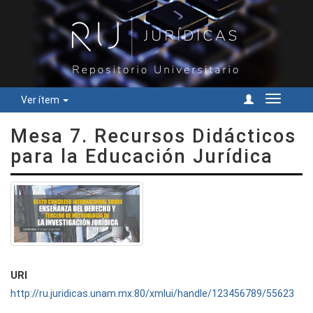
Ver ítem
Cambiar
navegac
Mesa 7. Recursos Didácticos
para la Educación Jurídica
URI
http://ru.juridicas.unam.mx:80/xmlui/handle/123456789/55623