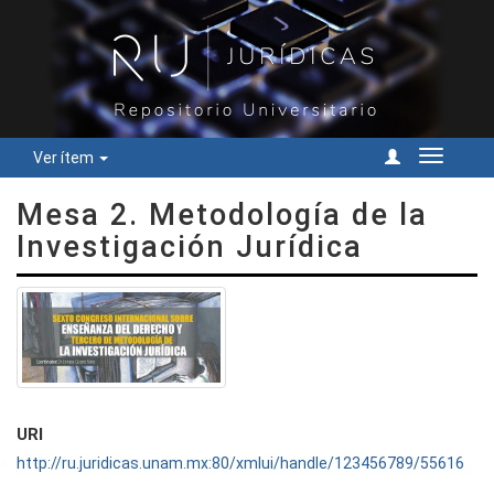
Ver ítem
Cambiar
navegac
Mesa 2. Metodología de la
Investigación Jurídica
URI
http://ru.juridicas.unam.mx:80/xmlui/handle/123456789/55616