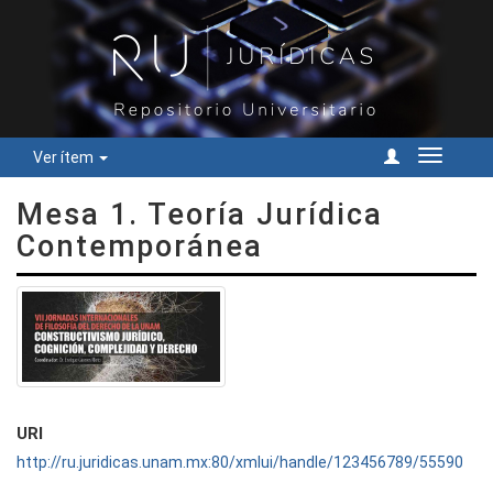
Ver ítem
Cambiar
navegac
Mesa 1. Teoría Jurídica
Contemporánea
URI
http://ru.juridicas.unam.mx:80/xmlui/handle/123456789/55590