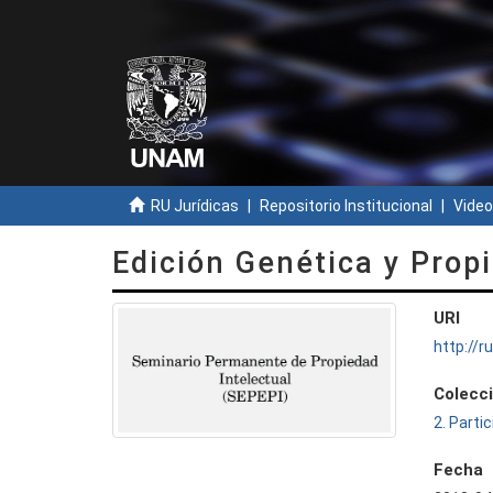
RU Jurídicas
Repositorio Institucional
Video
Edición Genética y Propi
URI
http://
Colecc
2. Parti
Fecha