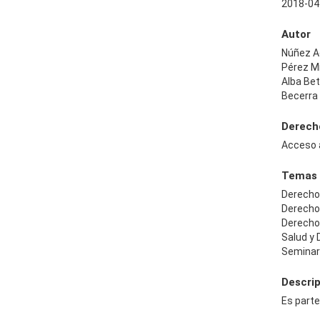
2018-04
Autor
Núñez Ac
Pérez M
Alba Be
Becerra
Derech
Acceso 
Temas
Derecho 
Derecho
Derecho
Salud y
Seminar
Descri
Es part