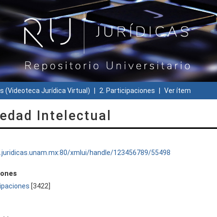
s (Videoteca Jurídica Virtual)
2. Participaciones
Ver ítem
edad Intelectual
ru.juridicas.unam.mx:80/xmlui/handle/123456789/55498
iones
cipaciones
[3422]