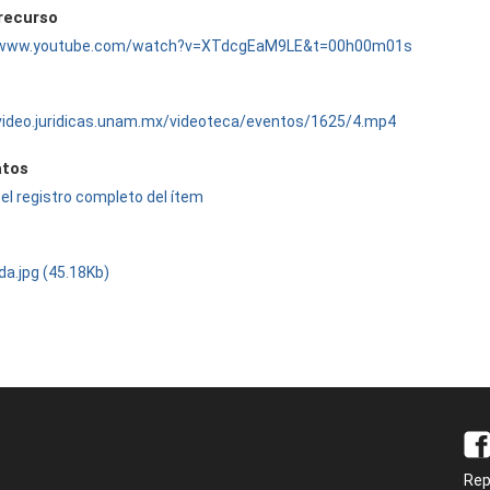
 recurso
//www.youtube.com/watch?v=XTdcgEaM9LE&t=00h00m01s
/video.juridicas.unam.mx/videoteca/eventos/1625/4.mp4
tos
el registro completo del ítem
da.jpg (45.18Kb)
Rep