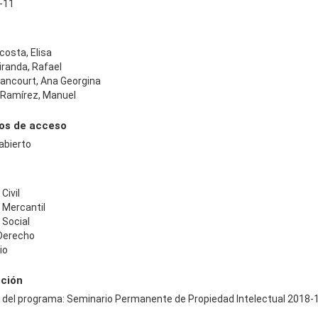
-11
osta, Elisa
iranda, Rafael
tancourt, Ana Georgina
 Ramírez, Manuel
os de acceso
abierto
Civil
 Mercantil
 Social
 Derecho
io
pción
e del programa: Seminario Permanente de Propiedad Intelectual 2018-