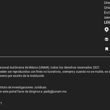
Uni
Uni
Est
sie
LEG
acional Autónoma de México (UNAM), todos los derechos reservados 2021.
den ser reproducidos con fines no lucrativos, siempre y cuando no se mutile, se cit
revio por escrito de la institución.
tituto de Investigaciones Jurídicas.
 este portal favor de dirigirse a:
padiij@unam.mx
21