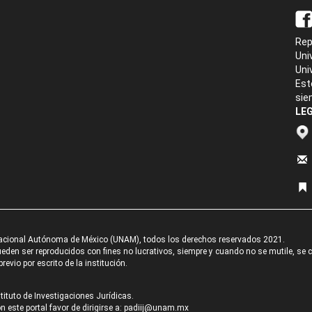
Rep
Uni
Uni
Est
sie
LEG
acional Autónoma de México (UNAM), todos los derechos reservados 2021.
den ser reproducidos con fines no lucrativos, siempre y cuando no se mutile, se cit
revio por escrito de la institución.
tituto de Investigaciones Jurídicas.
 este portal favor de dirigirse a:
padiij@unam.mx