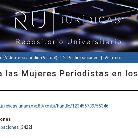
s (Videoteca Jurídica Virtual)
2. Participaciones
Ver ítem
a las Mujeres Periodistas en lo
ru.juridicas.unam.mx:80/xmlui/handle/123456789/55346
iones
cipaciones
[3422]