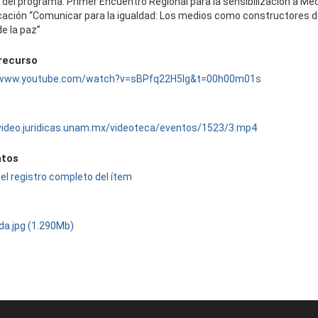
 del programa: Primer Encuentro Regional para la sensibilización a Me
ación “Comunicar para la igualdad: Los medios como constructores 
de la paz”
 recurso
//www.youtube.com/watch?v=sBPfq22H5lg&t=00h00m01s
/video.juridicas.unam.mx/videoteca/eventos/1523/3.mp4
tos
el registro completo del ítem
da.jpg (1.290Mb)