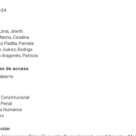
-04
Lima, Jineth
arino, Catalina
z Padilla, Pamela
o Juárez, Rodrigo
 Aragonés, Patricia
os de acceso
abierto
 Constitucional
 Penal
os Humanos
ro
pción