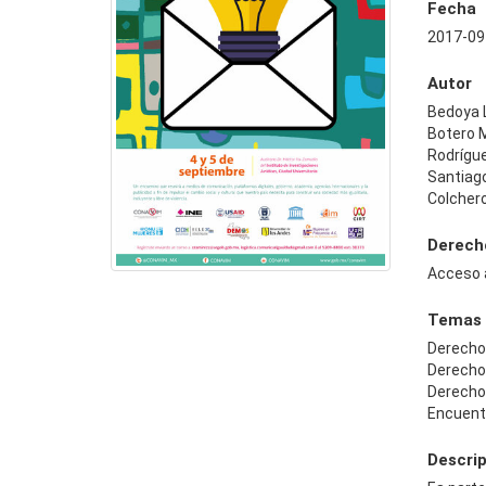
Fecha
2017-09
Autor
Bedoya 
Botero M
Rodrígue
Santiag
Colchero
Derech
Acceso 
Temas
Derecho
Derecho
Derech
Encuent
Descri