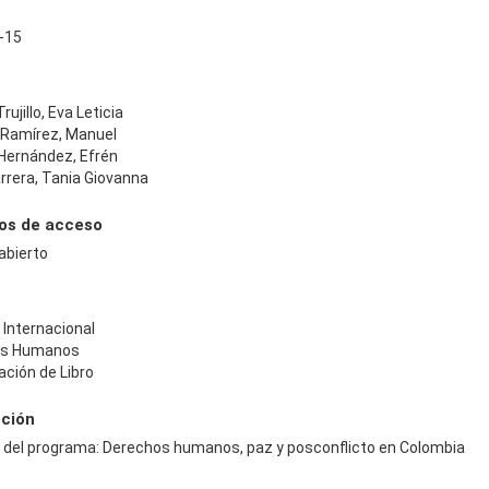
-15
rujillo, Eva Leticia
 Ramírez, Manuel
Hernández, Efrén
rrera, Tania Giovanna
os de acceso
abierto
 Internacional
os Humanos
ción de Libro
pción
e del programa: Derechos humanos, paz y posconflicto en Colombia