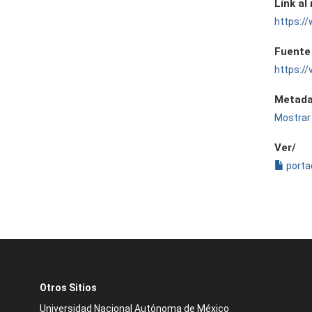
Link al
https:
Fuente
https:/
Metada
Mostrar 
Ver/
porta
Otros Sitios
Universidad Nacional Autónoma de México