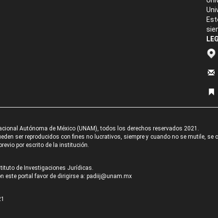
Uni
Uni
Est
sie
LEG
acional Autónoma de México (UNAM), todos los derechos reservados 2021.
den ser reproducidos con fines no lucrativos, siempre y cuando no se mutile, se cit
revio por escrito de la institución.
tituto de Investigaciones Jurídicas.
 este portal favor de dirigirse a:
padiij@unam.mx
21