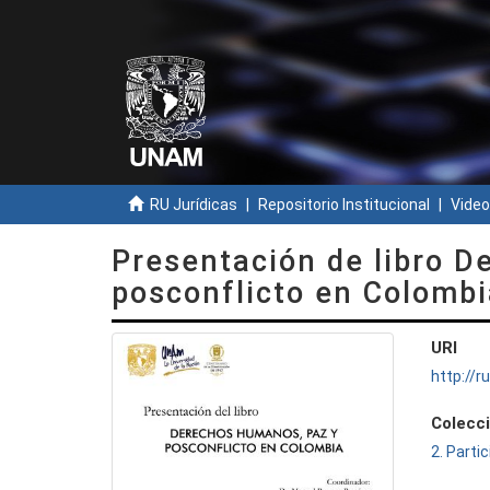
RU Jurídicas
Repositorio Institucional
Video
Presentación de libro D
posconflicto en Colombi
URI
http://
Colecc
2. Parti