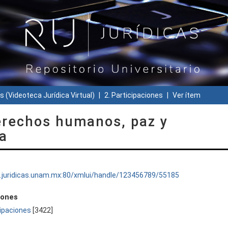
s (Videoteca Jurídica Virtual)
2. Participaciones
Ver ítem
erechos humanos, paz y
a
ru.juridicas.unam.mx:80/xmlui/handle/123456789/55185
iones
cipaciones
[3422]