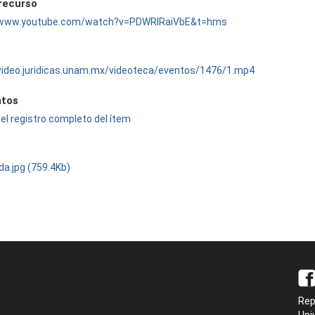
 recurso
//www.youtube.com/watch?v=PDWRlRaiVbE&t=hms
/video.juridicas.unam.mx/videoteca/eventos/1476/1.mp4
tos
el registro completo del ítem
da.jpg (759.4Kb)
Rep