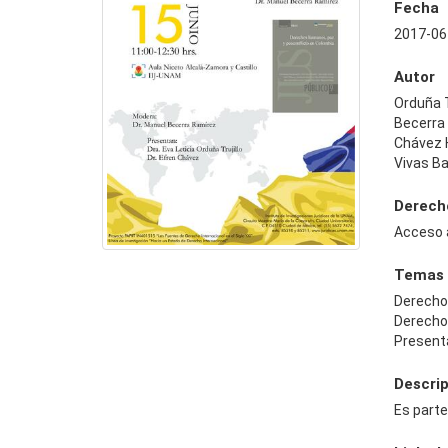
Fecha
2017-06
Autor
Orduña T
Becerra
Chávez 
Vivas Ba
Derech
Acceso 
Temas
Derecho
Derech
Presenta
Descri
Es part