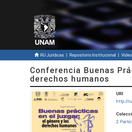
RU Jurídicas
Repositorio Institucional
Video
Conferencia Buenas Prác
derechos humanos
URI
http://
Colecc
2. Parti