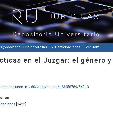
s (Videoteca Jurídica Virtual)
2. Participaciones
Ver ítem
ticas en el Juzgar: el género y
ru.juridicas.unam.mx:80/xmlui/handle/123456789/54913
iones
cipaciones
[3422]