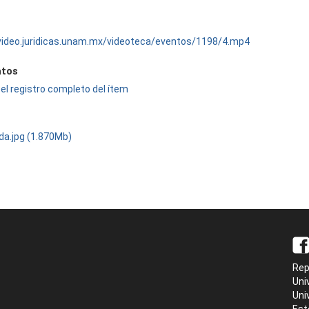
/video.juridicas.unam.mx/videoteca/eventos/1198/4.mp4
tos
el registro completo del ítem
da.jpg (1.870Mb)
Rep
Uni
Uni