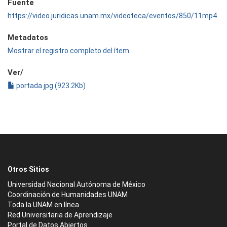
Fuente
https://video.juridicas.unam.mx/videoteca/eventos/850/11mp4
Metadatos
Mostrar el registro completo del ítem
Ver/
portada.jpg (923.2Kb)
Otros Sitios
Universidad Nacional Autónoma de México
Coordinación de Humanidades UNAM
Toda la UNAM en línea
Red Universitaria de Aprendizaje
Portal de Datos Abiertos