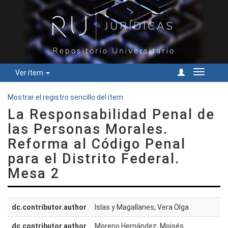
Ver ítem
Cambiar
navegac
Mostrar el registro sencillo del ítem
La Responsabilidad Penal de
las Personas Morales.
Reforma al Código Penal
para el Distrito Federal.
Mesa 2
dc.contributor.author
Islas y Magallanes, Vera Olga
dc.contributor.author
Moreno Hernández, Moisés