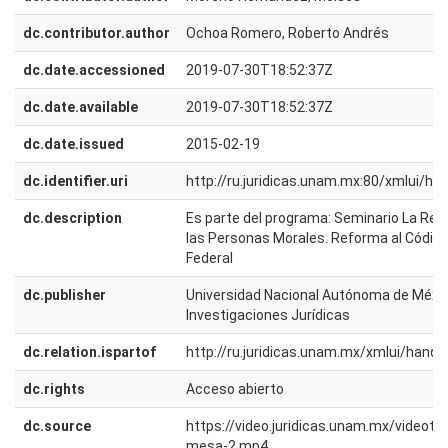
dc.contributor.author
Ochoa Romero, Roberto Andrés
dc.date.accessioned
2019-07-30T18:52:37Z
dc.date.available
2019-07-30T18:52:37Z
dc.date.issued
2015-02-19
dc.identifier.uri
http://ru.juridicas.unam.mx:80/xmlui/h
dc.description
Es parte del programa: Seminario La Res
las Personas Morales. Reforma al Código 
Federal
dc.publisher
Universidad Nacional Autónoma de México
Investigaciones Jurídicas
dc.relation.ispartof
http://ru.juridicas.unam.mx/xmlui/han
dc.rights
Acceso abierto
dc.source
https://video.juridicas.unam.mx/videot
mesa-2.mp4