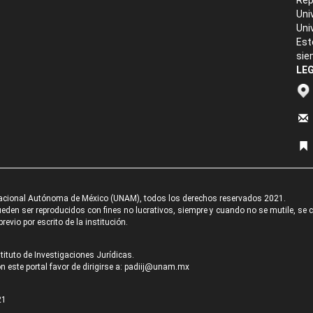
Rep
Uni
Uni
Est
sie
LEG
acional Autónoma de México (UNAM), todos los derechos reservados 2021.
den ser reproducidos con fines no lucrativos, siempre y cuando no se mutile, se cit
revio por escrito de la institución.
tituto de Investigaciones Jurídicas.
 este portal favor de dirigirse a:
padiij@unam.mx
21