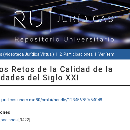
s (Videoteca Jurídica Virtual)
2. Participaciones
Ver ítem
os Retos de la Calidad de la
dades del Siglo XXI
ru.juridicas.unam.mx:80/xmlui/handle/123456789/54048
iones
cipaciones
[3422]