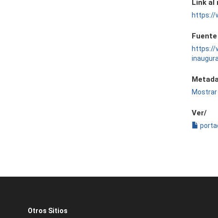
Link al
https:
Fuente
https:/
inaugur
Metada
Mostrar 
Ver/
porta
Otros Sitios