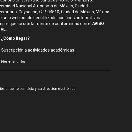
ositorio Universitario Jurídicas RU-IIJ D.R. © 2018.
versidad Nacional Autónoma de México, Ciudad
versitaria, Coyoacán, C. P. 04510, Ciudad de México, México.
e sitio web puede ser utilizado con fines no lucrativos
mpre que se cite la fuente de conformidad con el
AVISO
AL.
¿Cómo llegar?
Suscripción a actividades académicas
Normatividad
e la fuente completa y su dirección electrónica.