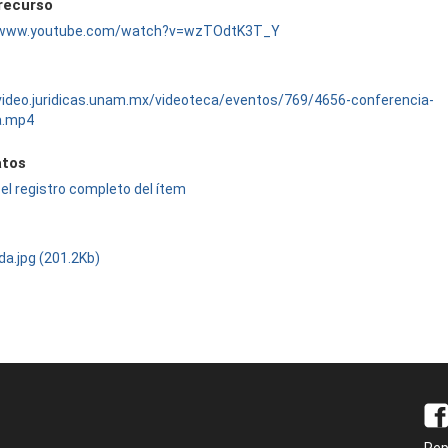
 recurso
//www.youtube.com/watch?v=wzTOdtK3T_Y
/video.juridicas.unam.mx/videoteca/eventos/769/4656-conferencia-
a.mp4
tos
el registro completo del ítem
da.jpg (201.2Kb)