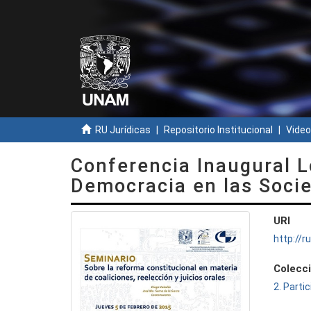
RU Jurídicas
Repositorio Institucional
Video
Conferencia Inaugural L
Democracia en las Socie
URI
http://
Colecc
2. Parti