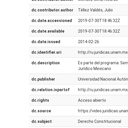
dc.contributor.author
Téllez Valdés, Julio
dc.date.accessioned
2019-07-30T18:46:32Z
dc.date.available
2019-07-30T18:46:32Z
dc.date.issued
2014-02-26
dc.identifier.uri
http://ru.juridicas.unam.
dc.description
Es parte del programa: Sem
Jurídico Mexicano
dc.publisher
Universidad Nacional Autón
dc.relation.ispartof
http://ru.juridicas.unam.
dc.rights
Acceso abierto
dc.source
https://video.juridicas.
dc.subject
Derecho Constitucional