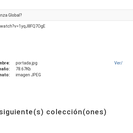
nza Global?
m/watch?v=1yqJ8FQ7OgE
mbre:
portada.jpg
Ver/
maño:
78.67Kb
mato:
imagen JPEG
 siguiente(s) colección(ones)