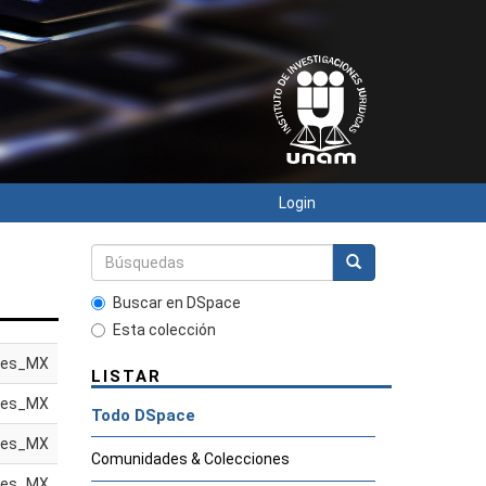
Login
Buscar en DSpace
Esta colección
es_MX
LISTAR
es_MX
Todo DSpace
es_MX
Comunidades & Colecciones
es_MX