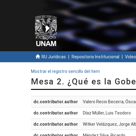
RU Jurídicas
Repositorio Institucional
Video
Mostrar el registro sencillo del ítem
Mesa 2. ¿Qué es la Gob
dc.contributor.author
Valero Recio Becerra, Ósca
dc.contributor.author
Díaz Müller, Luis Teodoro
dc.contributor.author
Witker Velázquez, Jorge Al
dc.contributor.author
Méndez Silva, Ricardo