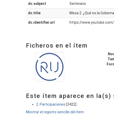
dc.subject
Seminario
dc.title
Mesa 2. ¿Qué es la Goberna
dc.identifier.url
https://www.youtube.co
Ficheros en el ítem
No
Ta
For
Este ítem aparece en la(s)
2. Participaciones
[3422]
Mostrar el registro sencillo del ítem