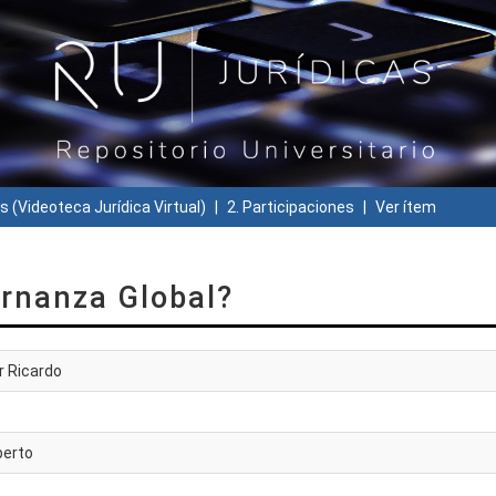
s (Videoteca Jurídica Virtual)
2. Participaciones
Ver ítem
ernanza Global?
r Ricardo
berto