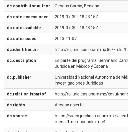
dc.contributor.author
Pendás Garcia, Benigno
dc.date.accessioned
2019-07-30T18:43:15Z
dc.date.available
2019-07-30T18:43:15Z
dc.date.issued
2013-11-07
dc.identifier.uri
http://ru.juridicas.unam.mx:80/xmlui/h
dc.description
Es parte del programa: Seminario Cambio 
Jurídica en México y España
dc.publisher
Universidad Nacional Autónoma de México
Investigaciones Jurídicas
dc.relation.ispartof
http://ru.juridicas.unam.mx/xmlui/han
dc.rights
Acceso abierto
dc.source
https://video.juridicas.unam.mx/videot
mesa-1-cambio-politi.mp4