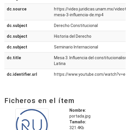
dc.source
https://video.juridicas.unam.mx/videot
mesa-3-influencia-de.mp4
dc.subject
Derecho Constitucional
dc.subject
Historia del Derecho
dc.subject
Seminario Internacional
dc.title
Mesa 3. Influencia del constitucionalis
Latina
dc.identifier.url
https://www.youtube.com/watch?v=e6
Ficheros en el ítem
Nombre:
portada.jpg
Tamaño:
321.4Kb