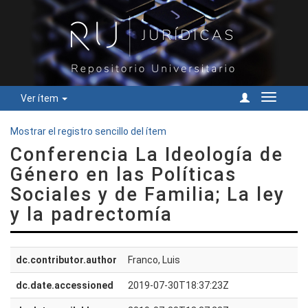
Ver ítem
Cambiar
navegac
Mostrar el registro sencillo del ítem
Conferencia La Ideología de
Género en las Políticas
Sociales y de Familia; La ley
y la padrectomía
dc.contributor.author
Franco, Luis
dc.date.accessioned
2019-07-30T18:37:23Z