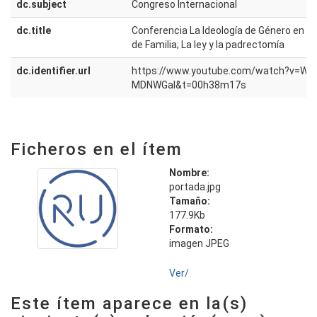
dc.subject
Congreso Internacional
dc.title
Conferencia La Ideología de Género en las
de Familia; La ley y la padrectomía
dc.identifier.url
https://www.youtube.com/watch?v=W3
MDNWGaI&t=00h38m17s
Ficheros en el ítem
Nombre:
portada.jpg
Tamaño:
177.9Kb
Formato:
imagen JPEG
Ver/
Este ítem aparece en la(s)