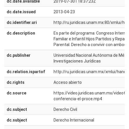
dc.date.available
2019-07-30T18:37:23Z
dc.date.issued
2013-04-23
dc.identifier.uri
http://ru.juridicas.unam.mx:80/xmlui/h
dc.description
Es parte del programa: Congreso Interna
Familiar e Infantil Hijos Partidos y Repart
Parental. Derecho a convivir con ambos 
dc.publisher
Universidad Nacional Autónoma de México
Investigaciones Jurídicas
dc.relation.ispartof
http://ru.juridicas.unam.mx/xmlui/han
dc.rights
Acceso abierto
dc.source
https://video.juridicas.unam.mx/videot
conferencia-el-proce.mp4
dc.subject
Derecho Civil
dc.subject
Derecho Internacional