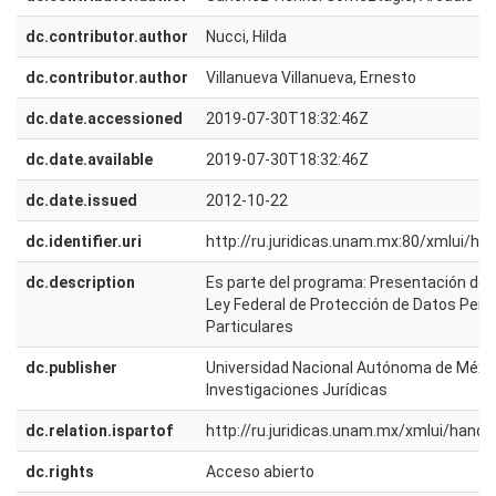
dc.contributor.author
Nucci, Hilda
dc.contributor.author
Villanueva Villanueva, Ernesto
dc.date.accessioned
2019-07-30T18:32:46Z
dc.date.available
2019-07-30T18:32:46Z
dc.date.issued
2012-10-22
dc.identifier.uri
http://ru.juridicas.unam.mx:80/xmlui/h
dc.description
Es parte del programa: Presentación del 
Ley Federal de Protección de Datos Pers
Particulares
dc.publisher
Universidad Nacional Autónoma de México
Investigaciones Jurídicas
dc.relation.ispartof
http://ru.juridicas.unam.mx/xmlui/han
dc.rights
Acceso abierto