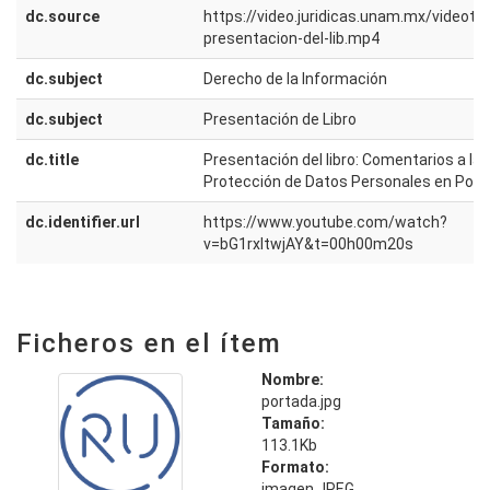
dc.source
https://video.juridicas.unam.mx/videot
presentacion-del-lib.mp4
dc.subject
Derecho de la Información
dc.subject
Presentación de Libro
dc.title
Presentación del libro: Comentarios a la 
Protección de Datos Personales en Pose
dc.identifier.url
https://www.youtube.com/watch?
v=bG1rxItwjAY&t=00h00m20s
Ficheros en el ítem
Nombre:
portada.jpg
Tamaño:
113.1Kb
Formato:
imagen JPEG