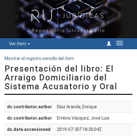
Ver ítem
Cambiar
navegac
Mostrar el registro sencillo del ítem
Presentación del libro: El
Arraigo Domiciliario del
Sistema Acusatorio y Oral
dc.contributor.author
Díaz Aranda, Enrique
dc.contributor.author
Embris Vázquez, José Luis
dc.date.accessioned
2019-07-30T18:30:04Z