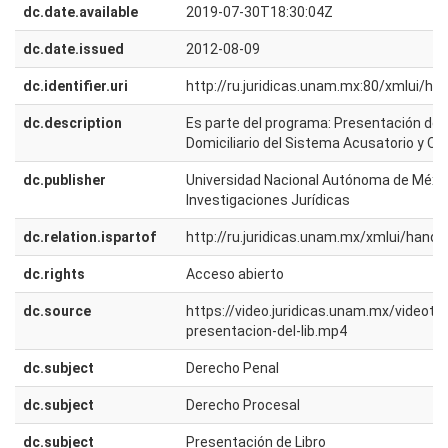
dc.date.available
2019-07-30T18:30:04Z
dc.date.issued
2012-08-09
dc.identifier.uri
http://ru.juridicas.unam.mx:80/xmlui/h
dc.description
Es parte del programa: Presentación del L
Domiciliario del Sistema Acusatorio y Ora
dc.publisher
Universidad Nacional Autónoma de México
Investigaciones Jurídicas
dc.relation.ispartof
http://ru.juridicas.unam.mx/xmlui/han
dc.rights
Acceso abierto
dc.source
https://video.juridicas.unam.mx/videot
presentacion-del-lib.mp4
dc.subject
Derecho Penal
dc.subject
Derecho Procesal
dc.subject
Presentación de Libro