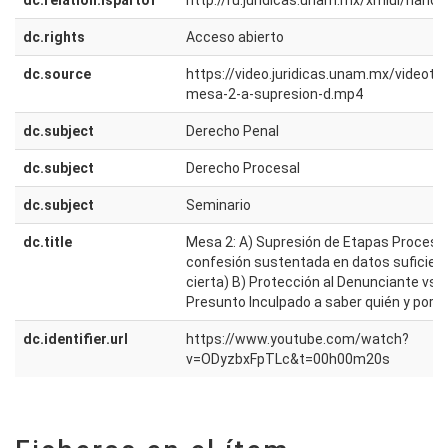
dc.relation.ispartof
http://ru.juridicas.unam.mx/xmlui/han
dc.rights
Acceso abierto
dc.source
https://video.juridicas.unam.mx/videot
mesa-2-a-supresion-d.mp4
dc.subject
Derecho Penal
dc.subject
Derecho Procesal
dc.subject
Seminario
dc.title
Mesa 2: A) Supresión de Etapas Procesa
confesión sustentada en datos suficient
cierta) B) Protección al Denunciante vs. 
Presunto Inculpado a saber quién y por q
dc.identifier.url
https://www.youtube.com/watch?
v=ODyzbxFpTLc&t=00h00m20s