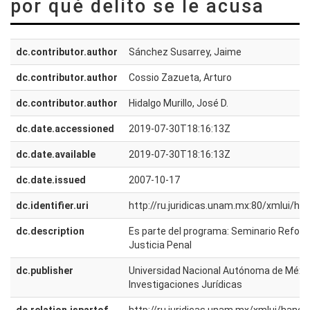
por qué delito se le acusa
dc.contributor.author
Sánchez Susarrey, Jaime
dc.contributor.author
Cossio Zazueta, Arturo
dc.contributor.author
Hidalgo Murillo, José D.
dc.date.accessioned
2019-07-30T18:16:13Z
dc.date.available
2019-07-30T18:16:13Z
dc.date.issued
2007-10-17
dc.identifier.uri
http://ru.juridicas.unam.mx:80/xmlui/h
dc.description
Es parte del programa: Seminario Refor
Justicia Penal
dc.publisher
Universidad Nacional Autónoma de México
Investigaciones Jurídicas