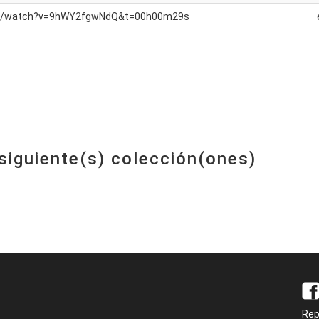
om/watch?v=9hWY2fgwNdQ&t=00h00m29s
 siguiente(s) colección(ones)
Rep