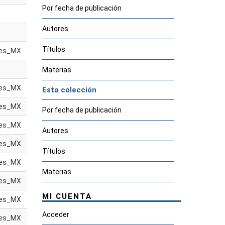
Por fecha de publicación
Autores
Títulos
es_MX
Materias
es_MX
Esta colección
es_MX
Por fecha de publicación
es_MX
Autores
es_MX
Títulos
es_MX
Materias
es_MX
MI CUENTA
es_MX
Acceder
es_MX