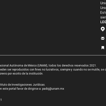
Uni
Uni
Est
sie
LEG
acional Autónoma de México (UNAM), todos los derechos reservados 2021.
den ser reproducidos con fines no lucrativos, siempre y cuando no se mutile, se cit
revio por escrito de la institución.
tituto de Investigaciones Jurídicas.
 este portal favor de dirigirse a:
padiij@unam.mx
21