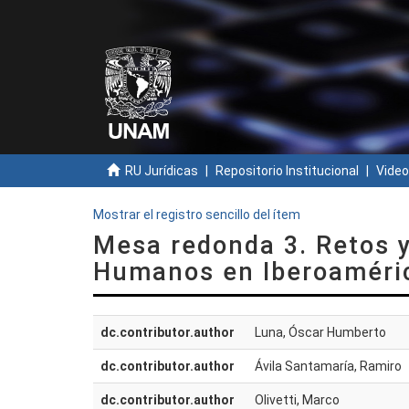
RU Jurídicas
Repositorio Institucional
Video
Mostrar el registro sencillo del ítem
Mesa redonda 3. Retos y
Humanos en Iberoaméri
dc.contributor.author
Luna, Óscar Humberto
dc.contributor.author
Ávila Santamaría, Ramiro
dc.contributor.author
Olivetti, Marco