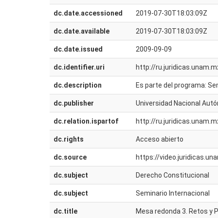
dc.date.accessioned
2019-07-30T18:03:09Z
dc.date.available
2019-07-30T18:03:09Z
dc.date.issued
2009-09-09
dc.identifier.uri
http://ru.juridicas.unam
dc.description
Es parte del programa: Se
dc.publisher
Universidad Nacional Autó
dc.relation.ispartof
http://ru.juridicas.unam
dc.rights
Acceso abierto
dc.source
https://video.juridicas.
dc.subject
Derecho Constitucional
dc.subject
Seminario Internacional
dc.title
Mesa redonda 3. Retos y 