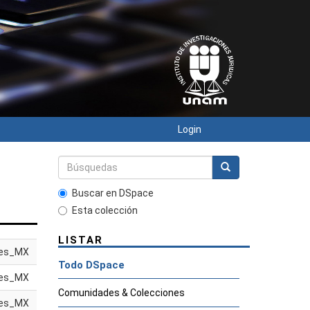
Login
Buscar en DSpace
Esta colección
LISTAR
es_MX
Todo DSpace
es_MX
Comunidades & Colecciones
es_MX